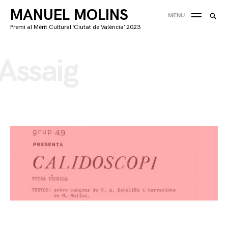
Skip
MANUEL MOLINS
Searc
MENU
to
CE
for:
Premi al Mèrit Cultural ‘Ciutat de València’ 2023
content
'
Assaig