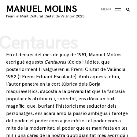
Skip
MANUEL MOLINS
Searc
MENU
to
CE
for:
Premi al Mèrit Cultural ‘Ciutat de València’ 2023
content
'
Centaures
En el decurs del mes de juny de 1981, Manuel Molins
escrigué aquests
Centaures
lúcids i lúdics, que
posteriorment li valgueren el Premi Ciutat de València
1982 (I Premi Eduard Escalante). Amb aquesta obra,
l’autor penetra en la cort lúbrica dels Borja
maquiavèl·lics, s’acosta a la perversitat que la fantasia
popular els atribueix i, sobretot, ens dóna un text
magnífic, que, burlant l’historicisme seductor dels
personatges, ens acara amb la passió ambigua i ferotge
del poder: el poder com a joc eròtic i el poder com a
mite de la modernitat; el poder que es manifesta en les
mil i una cares de la nostra quotidianitat més avorrida i