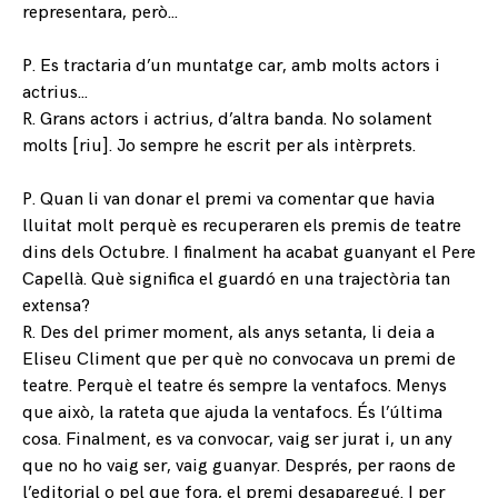
representara, però…
P. Es tractaria d’un muntatge car, amb molts actors i
actrius…
R. Grans actors i actrius, d’altra banda. No solament
molts [riu]. Jo sempre he escrit per als intèrprets.
P. Quan li van donar el premi va comentar que havia
lluitat molt perquè es recuperaren els premis de teatre
dins dels Octubre. I finalment ha acabat guanyant el Pere
Capellà. Què significa el guardó en una trajectòria tan
extensa?
R. Des del primer moment, als anys setanta, li deia a
Eliseu Climent que per què no convocava un premi de
teatre. Perquè el teatre és sempre la ventafocs. Menys
que això, la rateta que ajuda la ventafocs. És l’última
cosa. Finalment, es va convocar, vaig ser jurat i, un any
que no ho vaig ser, vaig guanyar. Després, per raons de
l’editorial o pel que fora, el premi desaparegué. I per