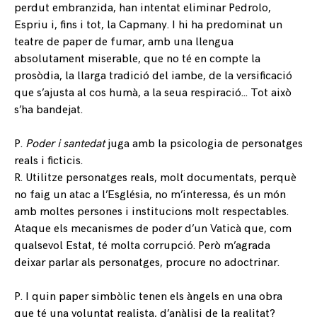
perdut embranzida, han intentat eliminar Pedrolo,
Espriu i, fins i tot, la Capmany. I hi ha predominat un
teatre de paper de fumar, amb una llengua
absolutament miserable, que no té en compte la
prosòdia, la llarga tradició del iambe, de la versificació
que s’ajusta al cos humà, a la seua respiració… Tot això
s’ha bandejat.
P.
Poder i santedat
juga amb la psicologia de personatges
reals i ficticis.
R. Utilitze personatges reals, molt documentats, perquè
no faig un atac a l’Església, no m’interessa, és un món
amb moltes persones i institucions molt respectables.
Ataque els mecanismes de poder d’un Vaticà que, com
qualsevol Estat, té molta corrupció. Però m’agrada
deixar parlar als personatges, procure no adoctrinar.
P. I quin paper simbòlic tenen els àngels en una obra
que té una voluntat realista, d’anàlisi de la realitat?