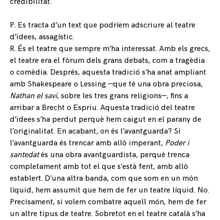
credibilitat.
P. Es tracta d’un text que podríem adscriure al teatre
d’idees, assagístic.
R. És el teatre que sempre m’ha interessat. Amb els grecs,
el teatre era el fòrum dels grans debats, com a tragèdia
o comèdia. Després, aquesta tradició s’ha anat ampliant
amb Shakespeare o Lessing —que té una obra preciosa,
Nathan el savi
, sobre les tres grans religions—, fins a
arribar a Brecht o Espriu. Aquesta tradició del teatre
d’idees s’ha perdut perquè hem caigut en el parany de
l’originalitat. En acabant, on és l’avantguarda? Si
l’avantguarda és trencar amb allò imperant,
Poder i
santedat
és una obra avantguardista, perquè trenca
completament amb tot el que s’està fent, amb allò
establert. D’una altra banda, com que som en un món
líquid, hem assumit que hem de fer un teatre líquid. No.
Precisament, si volem combatre aquell món, hem de fer
un altre tipus de teatre. Sobretot en el teatre català s’ha