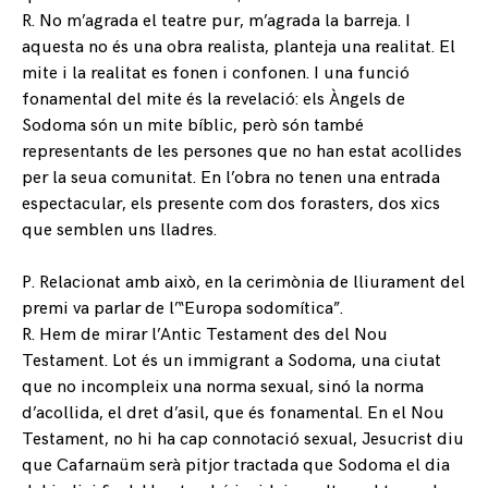
R. No m’agrada el teatre pur, m’agrada la barreja. I
aquesta no és una obra realista, planteja una realitat. El
mite i la realitat es fonen i confonen. I una funció
fonamental del mite és la revelació: els Àngels de
Sodoma són un mite bíblic, però són també
representants de les persones que no han estat acollides
per la seua comunitat. En l’obra no tenen una entrada
espectacular, els presente com dos forasters, dos xics
que semblen uns lladres.
P. Relacionat amb això, en la cerimònia de lliurament del
premi va parlar de l’“Europa sodomítica”.
R. Hem de mirar l’Antic Testament des del Nou
Testament. Lot és un immigrant a Sodoma, una ciutat
que no incompleix una norma sexual, sinó la norma
d’acollida, el dret d’asil, que és fonamental. En el Nou
Testament, no hi ha cap connotació sexual, Jesucrist diu
que Cafarnaüm serà pitjor tractada que Sodoma el dia