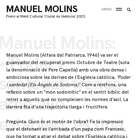
Skip
MANUEL MOLINS
Searc
MENU
to
CE
for:
Premi al Mèrit Cultural ‘Ciutat de València’ 2023
content
'
Manuel Molins:
Manuel Molins (Alfara del Patriarca, 1946) va ser el
«‘Poder i
guanyador del recuperat premi Octubre de Teatre (sota
la denominació de Pere Capellà) amb una obra densa i
santedat’ trenca
ambiciosa sobre les derives de l’Església catòlica,
‘Poder
i santedat (Els Àngels de Sodoma)’
. Com a rerefons, una
reflexió sobre un “món sodomític” en el sentit bíblic del
amb allò
retret a aquells que no compleixen les normes d’asil. La
darrera fita d’una trajectòria llarga i fructífera.
establert, és una
Pregunta. Quin és el motor de l’obra? Fa la impressió
que el detonant és l’arribada d’un papa com Francesc,
que ha tornat a atiar el debat sobre l’Església catòlica i