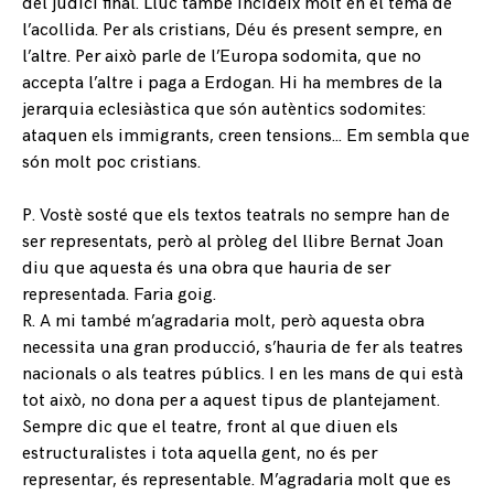
del judici final. Lluc també incideix molt en el tema de
l’acollida. Per als cristians, Déu és present sempre, en
l’altre. Per això parle de l’Europa sodomita, que no
accepta l’altre i paga a Erdogan. Hi ha membres de la
jerarquia eclesiàstica que són autèntics sodomites:
ataquen els immigrants, creen tensions… Em sembla que
són molt poc cristians.
P. Vostè sosté que els textos teatrals no sempre han de
ser representats, però al pròleg del llibre Bernat Joan
diu que aquesta és una obra que hauria de ser
representada. Faria goig.
R. A mi també m’agradaria molt, però aquesta obra
necessita una gran producció, s’hauria de fer als teatres
nacionals o als teatres públics. I en les mans de qui està
tot això, no dona per a aquest tipus de plantejament.
Sempre dic que el teatre, front al que diuen els
estructuralistes i tota aquella gent, no és per
representar, és representable. M’agradaria molt que es