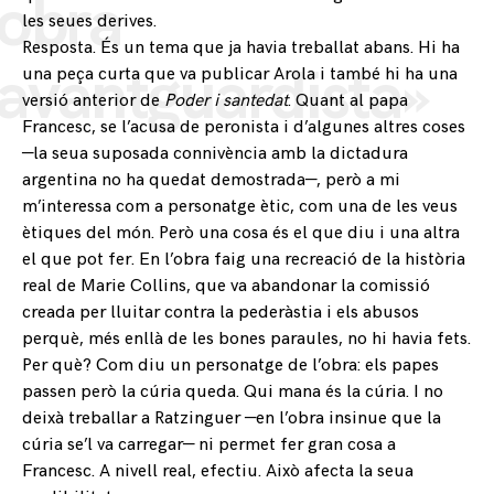
obra
les seues derives.
Resposta. És un tema que ja havia treballat abans. Hi ha
avantguardista»
una peça curta que va publicar Arola i també hi ha una
versió anterior de
Poder i santedat
. Quant al papa
Francesc, se l’acusa de peronista i d’algunes altres coses
—la seua suposada connivència amb la dictadura
argentina no ha quedat demostrada—, però a mi
m’interessa com a personatge ètic, com una de les veus
ètiques del món. Però una cosa és el que diu i una altra
el que pot fer. En l’obra faig una recreació de la història
real de Marie Collins, que va abandonar la comissió
creada per lluitar contra la pederàstia i els abusos
perquè, més enllà de les bones paraules, no hi havia fets.
Per què? Com diu un personatge de l’obra: els papes
passen però la cúria queda. Qui mana és la cúria. I no
deixà treballar a Ratzinguer —en l’obra insinue que la
cúria se’l va carregar— ni permet fer gran cosa a
Francesc. A nivell real, efectiu. Això afecta la seua