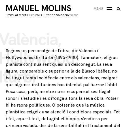
Skip
MANUEL MOLINS
Searc
MENU
to
CE
for:
Premi al Mèrit Cultural ‘Ciutat de València’ 2023
content
'
València,
Segons un personatge de l’obra, dir València i
Hollywood,
Hollywood és dir Iturbi (1895-1980). Tanmateix, el gran
pianista continua sent quasi un desconegut. La seua
Iturbi
figura, comparable o superior a la de Blasco Ibáñez, no
ha tingut tanta incidència entre els valencians, malgrat
que algunes institucions han intentat pal·liar-ne l’oblit.
Poca cosa, però, mentre no es recupere el seu llegat
sonor i s’estudie i es difonga a fons la seua obra. Potser
hi ha raons polítiques. O potser és que la música
pianística exigeix una atenció i condicions especials. Fet
i fet, aquest text, defugint el biopic, s’endinsa per
primera vegada, des de la sensibilitat i el tractament del