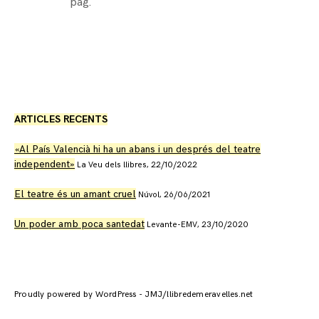
pàg.
ARTICLES RECENTS
«Al País Valencià hi ha un abans i un després del teatre
independent»
La Veu dels llibres, 22/10/2022
El teatre és un amant cruel
Núvol, 26/06/2021
Un poder amb poca santedat
Levante-EMV, 23/10/2020
Proudly powered by WordPress
-
JMJ/llibredemeravelles.net